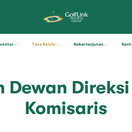
nvestor
Tata Kelola
Keberlanjutan
Karir
 Dewan Direksi
Komisaris