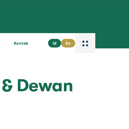
Kontak
Id
En
 & Dewan