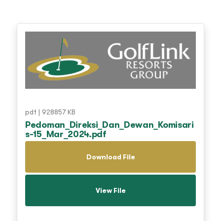
pdf | 928857 KB
Pedoman_Direksi_Dan_Dewan_Komisari
s-15_Mar_2024.pdf
Download File
View File