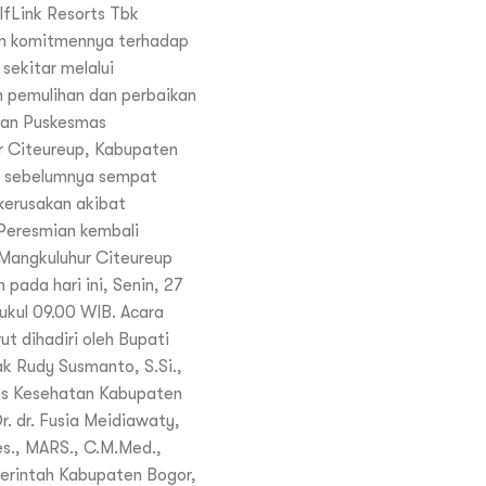
lfLink Resorts Tbk
n komitmennya terhadap
sekitar melalui
 pemulihan dan perbaikan
nan Puskesmas
r Citeureup, Kabupaten
g sebelumnya sempat
kerusakan akibat
Peresmian kembali
Mangkuluhur Citeureup
 pada hari ini, Senin, 27
pukul 09.00 WIB. Acara
ut dihadiri oleh Bupati
k Rudy Susmanto, S.Si.,
as Kesehatan Kabupaten
r. dr. Fusia Meidiawaty,
es., MARS., C.M.Med.,
erintah Kabupaten Bogor,