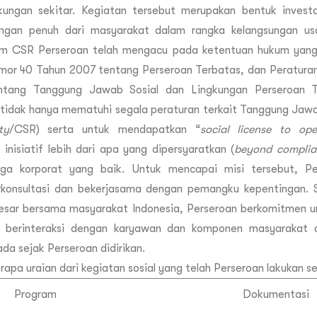
kungan sekitar. Kegiatan tersebut merupakan bentuk invest
ngan penuh dari masyarakat dalam rangka kelangsungan us
am CSR Perseroan telah mengacu pada ketentuan hukum yang b
or 40 Tahun 2007 tentang Perseroan Terbatas, dan Peratura
ntang Tanggung Jawab Sosial dan Lingkungan Perseroan Te
tidak hanya mematuhi segala peraturan terkait Tanggung Jawab
ty
/CSR) serta untuk mendapatkan “
social license to ope
- inisiatif lebih dari apa yang dipersyaratkan (
beyond complia
ga korporat yang baik. Untuk mencapai misi tersebut, Pe
rkonsultasi dan bekerjasama dengan pemangku kepentingan. 
esar bersama masyarakat Indonesia, Perseroan berkomitmen u
 berinteraksi dengan karyawan dan komponen masyarakat dar
ada sejak Perseroan didirikan.
apa uraian dari kegiatan sosial yang telah Perseroan lakukan se
Program
Dokumentasi