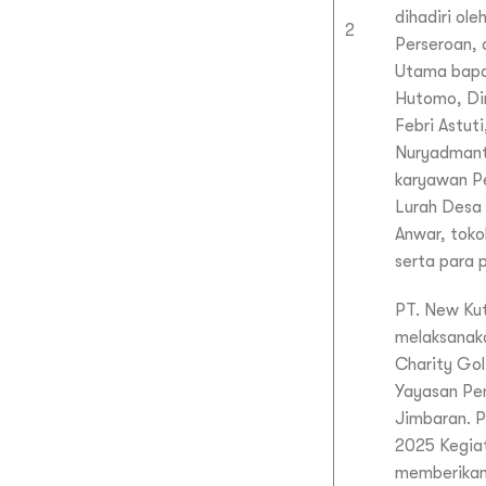
dihadiri ol
2
Perseroan, 
Utama bapa
Hutomo, Di
Febri Astut
Nuryadmant
karyawan Pe
Lurah Desa
Anwar, tok
serta para
PT. New Ku
melaksanak
Charity Go
Yayasan Pe
Jimbaran. 
2025 Kegiat
memberikan