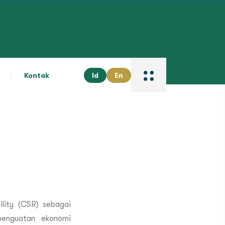
Kontak
Id
En
ility (CSR) sebagai
penguatan ekonomi