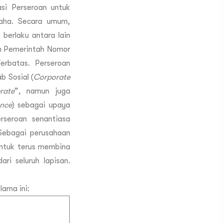
asi Perseroan untuk
aha. Secara umum,
erlaku antara lain
n Pemerintah Nomor
rbatas. Perseroan
 Sosial (
Corporate
rate
”, namun juga
nce
) sebagai upaya
rseroan senantiasa
Sebagai perusahaan
ntuk terus membina
i seluruh lapisan.
lama ini: