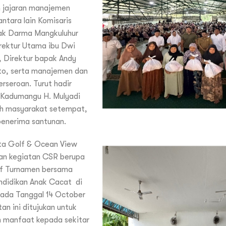
eh jajaran manajemen
antara lain Komisaris
k Darma Mangkuluhur
rektur Utama ibu Dwi
i, Direktur bapak Andy
o, serta manajemen dan
rseroan. Turut hadir
 Kadumangu H. Mulyadi
oh masyarakat setempat,
 penerima santunan.
ta Golf & Ocean View
an kegiatan CSR berupa
lf Turnamen bersama
ndidikan Anak Cacat di
Pada Tanggal 14 October
an ini ditujukan untuk
 manfaat kepada sekitar