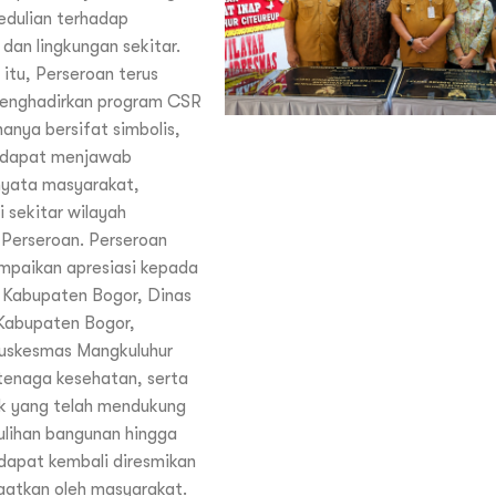
edulian terhadap
dan lingkungan sekitar.
 itu, Perseroan terus
enghadirkan program CSR
hanya bersifat simbolis,
a dapat menjawab
nyata masyarakat,
i sekitar wilayah
 Perseroan. Perseroan
mpaikan apresiasi kepada
 Kabupaten Bogor, Dinas
Kabupaten Bogor,
Puskesmas Mangkuluhur
tenaga kesehatan, serta
ak yang telah mendukung
lihan bangunan hingga
i dapat kembali diresmikan
aatkan oleh masyarakat.