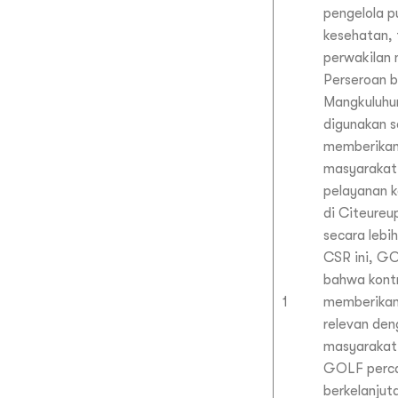
pengelola 
kesehatan, 
perwakilan
Perseroan 
Mangkuluhur
digunakan s
memberikan
masyarakat
pelayanan k
di Citeure
secara lebih
CSR ini, G
bahwa kontr
1
memberikan
relevan de
masyarakat 
GOLF perc
berkelanjuta