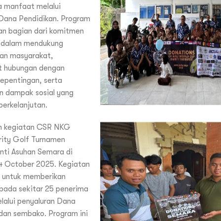
a manfaat melalui
Dana Pendidikan. Program
an bagian dari komitmen
 dalam mendukung
aan masyarakat,
 hubungan dengan
epentingan, serta
n dampak sosial yang
berkelanjutan.
n kegiatan CSR NKG
rity Golf Turnamen
nti Asuhan Semara di
4 October 2025. Kegiatan
an untuk memberikan
pada sekitar 25 penerima
lalui penyaluran Dana
dan sembako. Program ini