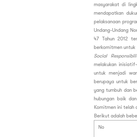
masyarakat di ling
mendapatkan duku
pelaksanaan progr
Undang-Undang Nom
47 Tahun 2012 te
berkomitmen untuk 
Social Responsibili
melakukan inisiatif
untuk menjadi war
berupaya untuk be
yang tumbuh dan b
hubungan baik dan
Komitmen ini telah 
Berikut adalah beber
No