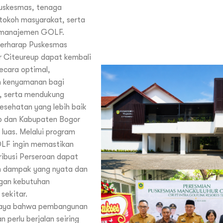
puskesmas, tenaga
tokoh masyarakat, serta
 manajemen GOLF.
berharap Puskesmas
 Citeureup dapat kembali
ecara optimal,
 kenyamanan bagi
, serta mendukung
esehatan yang lebih baik
up dan Kabupaten Bogor
 luas. Melalui program
OLF ingin memastikan
ibusi Perseroan dapat
 dampak yang nyata dan
ngan kebutuhan
sekitar.
aya bahwa pembangunan
n perlu berjalan seiring