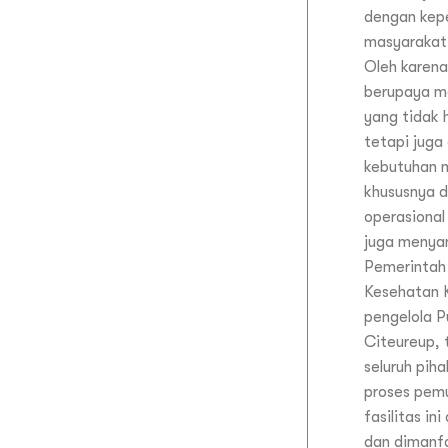
dengan kep
masyarakat 
Oleh karena
berupaya m
yang tidak 
tetapi jug
kebutuhan 
khususnya d
operasional
juga menya
Pemerintah
Kesehatan 
pengelola 
Citeureup, 
seluruh pih
proses pemu
fasilitas in
dan dimanf