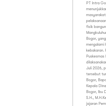
PT Intra Go
menunjukka
masyarakat 
pelaksanaan
fisik bangu
Mangkuluhu
Bogor, yan
mengalami 
kebakaran. 
Puskesmas 
dilaksanakan
Juli 2026, 
tersebut tur
Bogor, Bapa
Kepala Din
Bogor, Ibu D
S.H., M.H.K
jajaran Pem