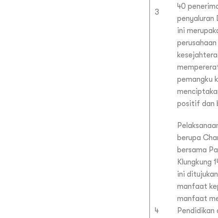
40 penerim
3
penyaluran 
ini merupak
perusahaan
kesejahter
mempererat
pemangku k
menciptaka
positif dan 
Pelaksanaa
berupa Cha
bersama Pa
Klungkung 1
ini ditujuk
manfaat ke
manfaat me
4
Pendidikan 