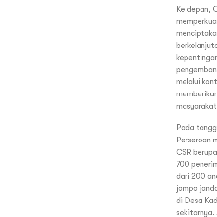
Ke depan, 
memperkuat
menciptakan
berkelanjut
kepentingan
pengembanga
melalui kont
memberikan
masyarakat
Pada tangg
Perseroan 
CSR berupa
700 penerim
dari 200 an
jompo janda
di Desa Ka
sekitarnya.