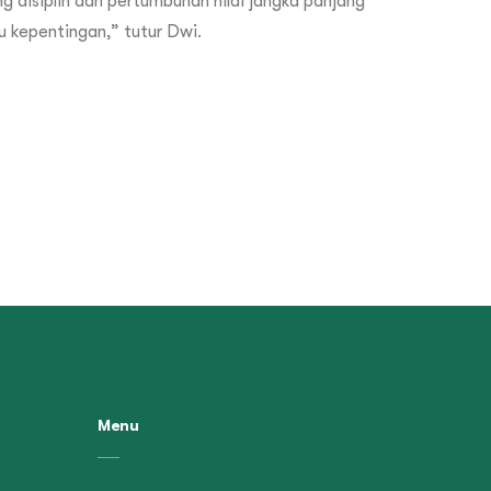
g disiplin dan pertumbuhan nilai jangka panjang
u kepentingan,” tutur Dwi.
Menu