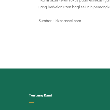
“Kami akan terus fokus pada eksekusi yan
yang berkelanjutan bagi seluruh pemangk
Sumber :
idxchannel.com
Tentang Kami